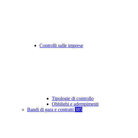
Controlli sulle imprese
Tipologie di controllo
Obblighi e adempimenti
Bandi di gara e contratti
385