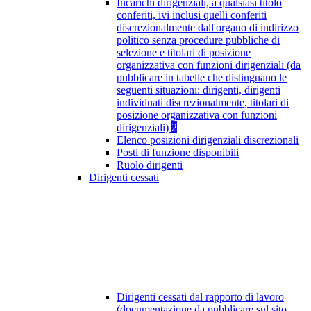
Incarichi dirigenziali, a qualsiasi titolo
conferiti, ivi inclusi quelli conferiti
discrezionalmente dall'organo di indirizzo
politico senza procedure pubbliche di
selezione e titolari di posizione
organizzativa con funzioni dirigenziali (da
pubblicare in tabelle che distinguano le
seguenti situazioni: dirigenti, dirigenti
individuati discrezionalmente, titolari di
posizione organizzativa con funzioni
dirigenziali)
2
Elenco posizioni dirigenziali discrezionali
Posti di funzione disponibili
Ruolo dirigenti
Dirigenti cessati
Dirigenti cessati dal rapporto di lavoro
(documentazione da pubblicare sul sito