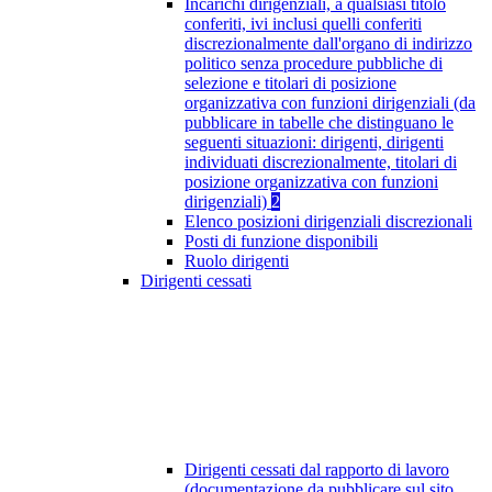
Incarichi dirigenziali, a qualsiasi titolo
conferiti, ivi inclusi quelli conferiti
discrezionalmente dall'organo di indirizzo
politico senza procedure pubbliche di
selezione e titolari di posizione
organizzativa con funzioni dirigenziali (da
pubblicare in tabelle che distinguano le
seguenti situazioni: dirigenti, dirigenti
individuati discrezionalmente, titolari di
posizione organizzativa con funzioni
dirigenziali)
2
Elenco posizioni dirigenziali discrezionali
Posti di funzione disponibili
Ruolo dirigenti
Dirigenti cessati
Dirigenti cessati dal rapporto di lavoro
(documentazione da pubblicare sul sito