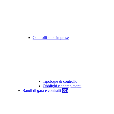
Controlli sulle imprese
Tipologie di controllo
Obblighi e adempimenti
Bandi di gara e contratti
385