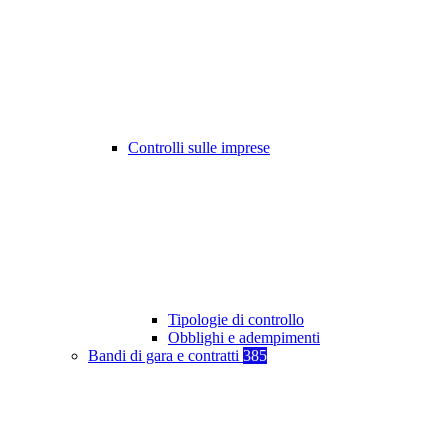
Controlli sulle imprese
Tipologie di controllo
Obblighi e adempimenti
Bandi di gara e contratti
385