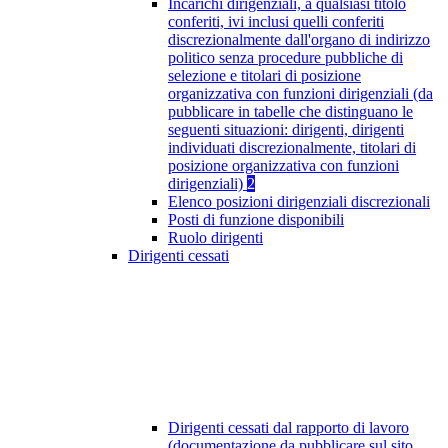
Incarichi dirigenziali, a qualsiasi titolo
conferiti, ivi inclusi quelli conferiti
discrezionalmente dall'organo di indirizzo
politico senza procedure pubbliche di
selezione e titolari di posizione
organizzativa con funzioni dirigenziali (da
pubblicare in tabelle che distinguano le
seguenti situazioni: dirigenti, dirigenti
individuati discrezionalmente, titolari di
posizione organizzativa con funzioni
dirigenziali)
2
Elenco posizioni dirigenziali discrezionali
Posti di funzione disponibili
Ruolo dirigenti
Dirigenti cessati
Dirigenti cessati dal rapporto di lavoro
(documentazione da pubblicare sul sito