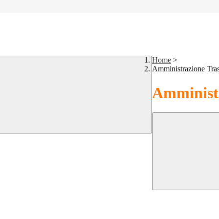
Home
>
Amministrazione Tra
Amministr