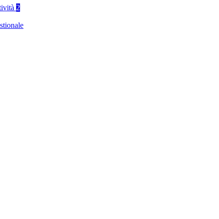
tività
2
stionale