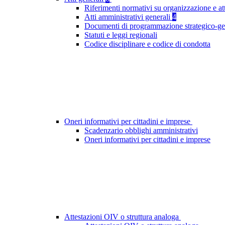
Riferimenti normativi su organizzazione e at
Atti amministrativi generali
4
Documenti di programmazione strategico-ge
Statuti e leggi regionali
Codice disciplinare e codice di condotta
Oneri informativi per cittadini e imprese
Scadenzario obblighi amministrativi
Oneri informativi per cittadini e imprese
Attestazioni OIV o struttura analoga