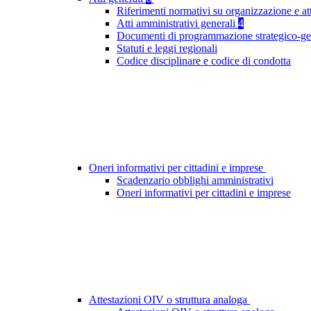
Riferimenti normativi su organizzazione e at
Atti amministrativi generali
4
Documenti di programmazione strategico-ge
Statuti e leggi regionali
Codice disciplinare e codice di condotta
Oneri informativi per cittadini e imprese
Scadenzario obblighi amministrativi
Oneri informativi per cittadini e imprese
Attestazioni OIV o struttura analoga