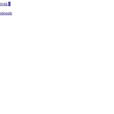
tività
2
stionale