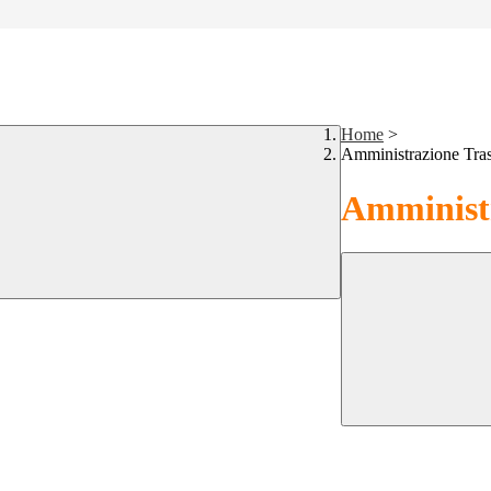
Home
>
Amministrazione Tra
Amministr