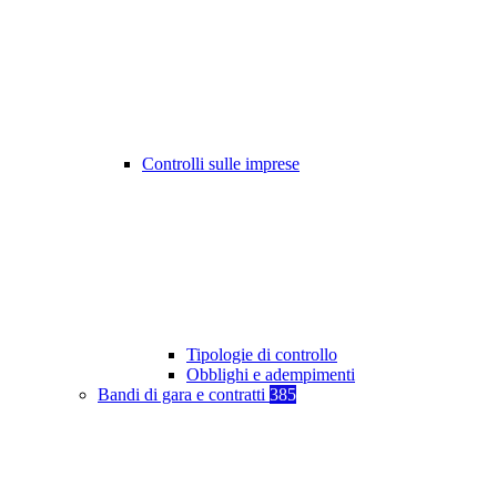
Controlli sulle imprese
Tipologie di controllo
Obblighi e adempimenti
Bandi di gara e contratti
385