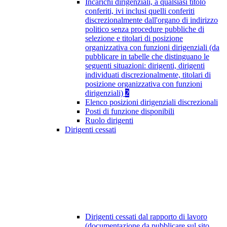
Incarichi dirigenziali, a qualsiasi titolo
conferiti, ivi inclusi quelli conferiti
discrezionalmente dall'organo di indirizzo
politico senza procedure pubbliche di
selezione e titolari di posizione
organizzativa con funzioni dirigenziali (da
pubblicare in tabelle che distinguano le
seguenti situazioni: dirigenti, dirigenti
individuati discrezionalmente, titolari di
posizione organizzativa con funzioni
dirigenziali)
2
Elenco posizioni dirigenziali discrezionali
Posti di funzione disponibili
Ruolo dirigenti
Dirigenti cessati
Dirigenti cessati dal rapporto di lavoro
(documentazione da pubblicare sul sito