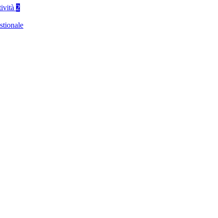
tività
2
stionale