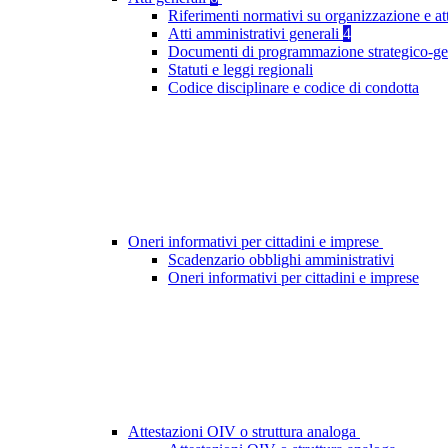
Riferimenti normativi su organizzazione e at
Atti amministrativi generali
4
Documenti di programmazione strategico-ge
Statuti e leggi regionali
Codice disciplinare e codice di condotta
Oneri informativi per cittadini e imprese
Scadenzario obblighi amministrativi
Oneri informativi per cittadini e imprese
Attestazioni OIV o struttura analoga