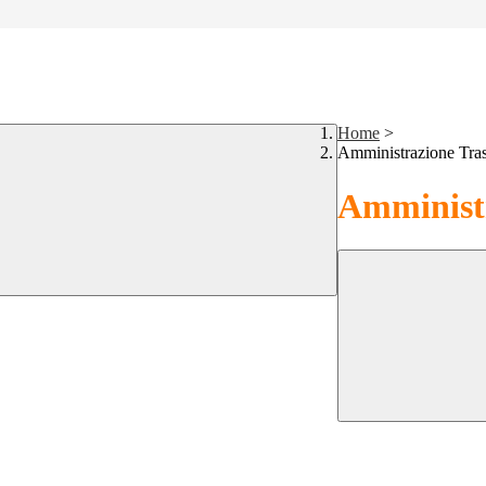
Home
>
Amministrazione Tra
Amministr