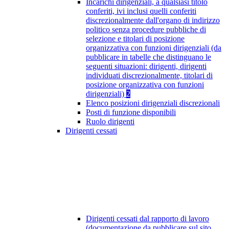
Incarichi dirigenziali, a qualsiasi titolo
conferiti, ivi inclusi quelli conferiti
discrezionalmente dall'organo di indirizzo
politico senza procedure pubbliche di
selezione e titolari di posizione
organizzativa con funzioni dirigenziali (da
pubblicare in tabelle che distinguano le
seguenti situazioni: dirigenti, dirigenti
individuati discrezionalmente, titolari di
posizione organizzativa con funzioni
dirigenziali)
2
Elenco posizioni dirigenziali discrezionali
Posti di funzione disponibili
Ruolo dirigenti
Dirigenti cessati
Dirigenti cessati dal rapporto di lavoro
(documentazione da pubblicare sul sito