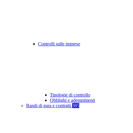
Controlli sulle imprese
Tipologie di controllo
Obblighi e adempimenti
Bandi di gara e contratti
385