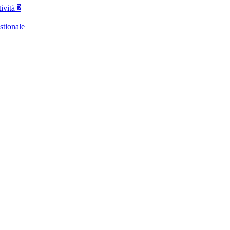
tività
2
stionale