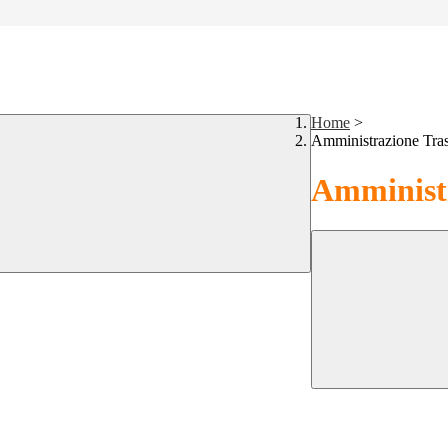
Home
>
Amministrazione Tra
Amministr