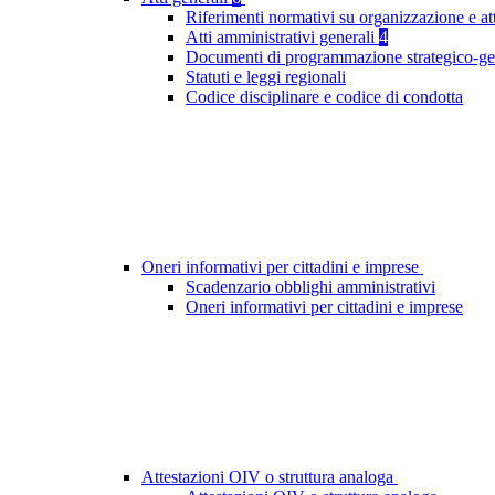
Riferimenti normativi su organizzazione e at
Atti amministrativi generali
4
Documenti di programmazione strategico-ge
Statuti e leggi regionali
Codice disciplinare e codice di condotta
Oneri informativi per cittadini e imprese
Scadenzario obblighi amministrativi
Oneri informativi per cittadini e imprese
Attestazioni OIV o struttura analoga