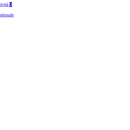
tività
2
stionale