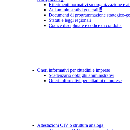
Riferimenti normativi su organizzazione e at
Atti amministrativi generali
4
Documenti di programmazione strategico-ge
Statuti e leggi regionali
Codice disciplinare e codice di condotta
Oneri informativi per cittadini e imprese
Scadenzario obblighi amministrativi
Oneri informativi per cittadini e imprese
Attestazioni OIV o struttura analoga