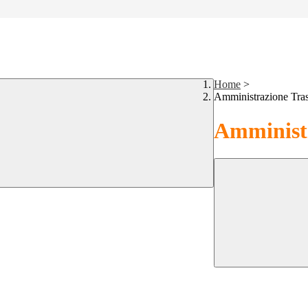
Home
>
Amministrazione Tra
Amministr