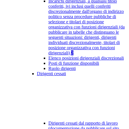
Incarichi dirigenziali, a qualsiasi titolo
conferiti, ivi inclusi quelli conferiti
discrezionalmente dall'organo di indirizzo
politico senza procedure pubbliche di
selezione e titolari di posizione
organizzativa con funzioni dirigenziali (da
pubblicare in tabelle che distinguano le
seguenti situazioni: dirigenti, dirigenti
individuati discrezionalmente, titolari di
posizione organizzativa con funzioni
dirigenziali)
2
Elenco posizioni dirigenziali discrezionali
Posti di funzione disponibili
Ruolo dirigenti
Dirigenti cessati
Dirigenti cessati dal rapporto di lavoro
(documentazione da pubblicare sul sito