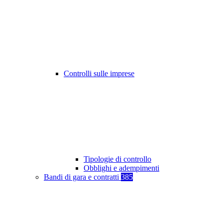
Controlli sulle imprese
Tipologie di controllo
Obblighi e adempimenti
Bandi di gara e contratti
385