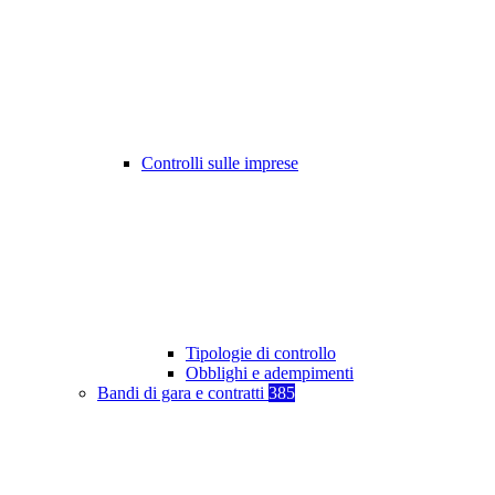
Controlli sulle imprese
Tipologie di controllo
Obblighi e adempimenti
Bandi di gara e contratti
385