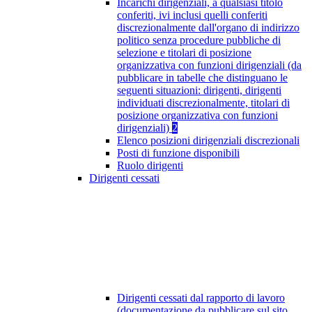
Incarichi dirigenziali, a qualsiasi titolo
conferiti, ivi inclusi quelli conferiti
discrezionalmente dall'organo di indirizzo
politico senza procedure pubbliche di
selezione e titolari di posizione
organizzativa con funzioni dirigenziali (da
pubblicare in tabelle che distinguano le
seguenti situazioni: dirigenti, dirigenti
individuati discrezionalmente, titolari di
posizione organizzativa con funzioni
dirigenziali)
2
Elenco posizioni dirigenziali discrezionali
Posti di funzione disponibili
Ruolo dirigenti
Dirigenti cessati
Dirigenti cessati dal rapporto di lavoro
(documentazione da pubblicare sul sito