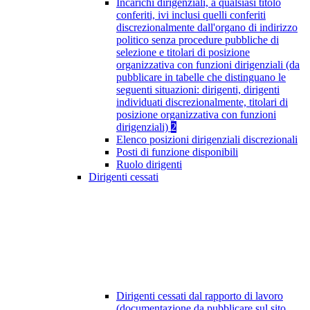
Incarichi dirigenziali, a qualsiasi titolo
conferiti, ivi inclusi quelli conferiti
discrezionalmente dall'organo di indirizzo
politico senza procedure pubbliche di
selezione e titolari di posizione
organizzativa con funzioni dirigenziali (da
pubblicare in tabelle che distinguano le
seguenti situazioni: dirigenti, dirigenti
individuati discrezionalmente, titolari di
posizione organizzativa con funzioni
dirigenziali)
2
Elenco posizioni dirigenziali discrezionali
Posti di funzione disponibili
Ruolo dirigenti
Dirigenti cessati
Dirigenti cessati dal rapporto di lavoro
(documentazione da pubblicare sul sito