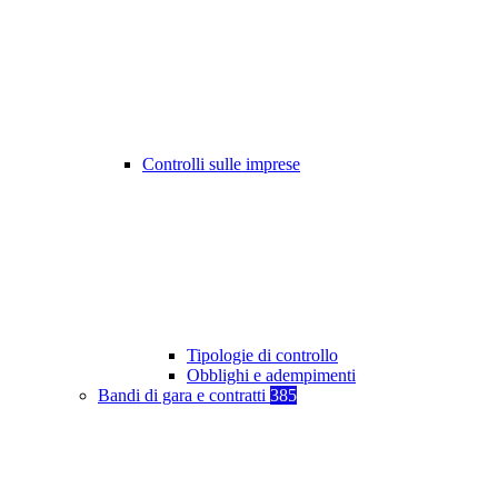
Controlli sulle imprese
Tipologie di controllo
Obblighi e adempimenti
Bandi di gara e contratti
385