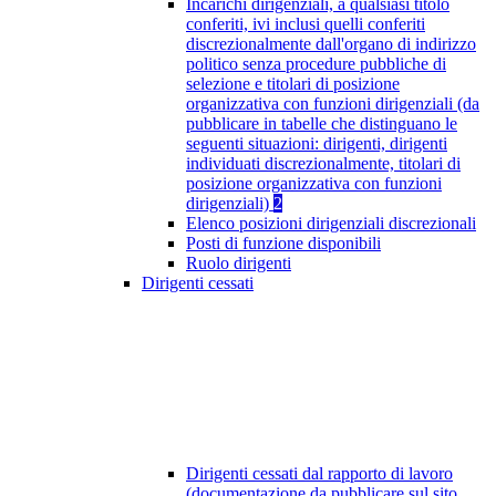
Incarichi dirigenziali, a qualsiasi titolo
conferiti, ivi inclusi quelli conferiti
discrezionalmente dall'organo di indirizzo
politico senza procedure pubbliche di
selezione e titolari di posizione
organizzativa con funzioni dirigenziali (da
pubblicare in tabelle che distinguano le
seguenti situazioni: dirigenti, dirigenti
individuati discrezionalmente, titolari di
posizione organizzativa con funzioni
dirigenziali)
2
Elenco posizioni dirigenziali discrezionali
Posti di funzione disponibili
Ruolo dirigenti
Dirigenti cessati
Dirigenti cessati dal rapporto di lavoro
(documentazione da pubblicare sul sito