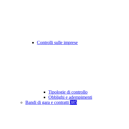
Controlli sulle imprese
Tipologie di controllo
Obblighi e adempimenti
Bandi di gara e contratti
385