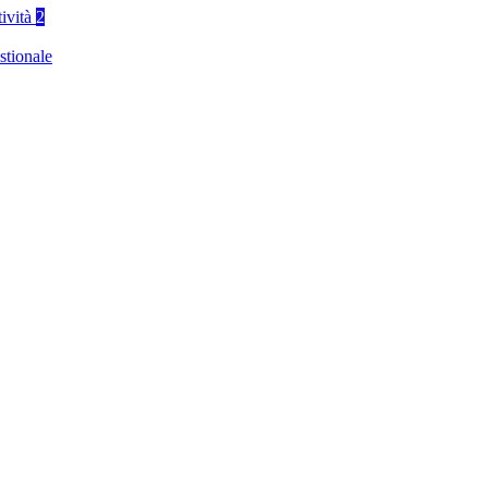
tività
2
stionale