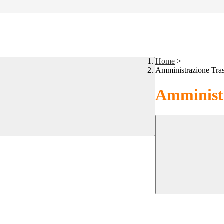
Home
>
Amministrazione Tra
Amministr