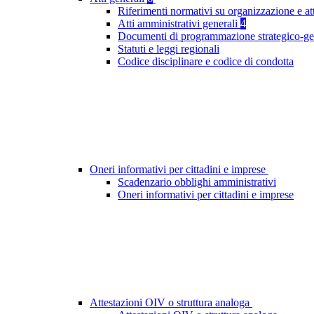
Riferimenti normativi su organizzazione e at
Atti amministrativi generali
4
Documenti di programmazione strategico-ge
Statuti e leggi regionali
Codice disciplinare e codice di condotta
Oneri informativi per cittadini e imprese
Scadenzario obblighi amministrativi
Oneri informativi per cittadini e imprese
Attestazioni OIV o struttura analoga