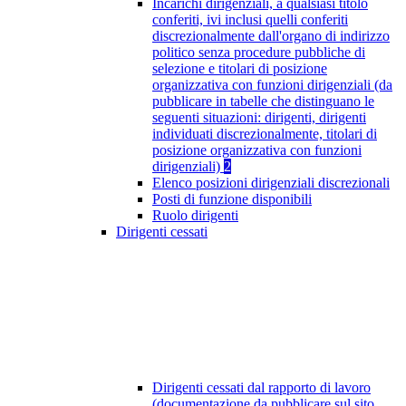
Incarichi dirigenziali, a qualsiasi titolo
conferiti, ivi inclusi quelli conferiti
discrezionalmente dall'organo di indirizzo
politico senza procedure pubbliche di
selezione e titolari di posizione
organizzativa con funzioni dirigenziali (da
pubblicare in tabelle che distinguano le
seguenti situazioni: dirigenti, dirigenti
individuati discrezionalmente, titolari di
posizione organizzativa con funzioni
dirigenziali)
2
Elenco posizioni dirigenziali discrezionali
Posti di funzione disponibili
Ruolo dirigenti
Dirigenti cessati
Dirigenti cessati dal rapporto di lavoro
(documentazione da pubblicare sul sito