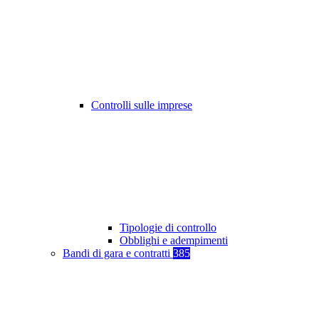
Controlli sulle imprese
Tipologie di controllo
Obblighi e adempimenti
Bandi di gara e contratti
385