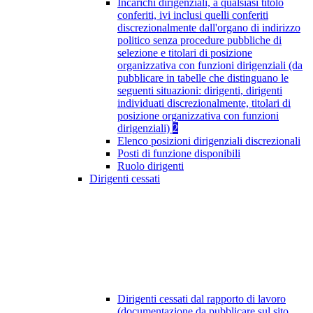
Incarichi dirigenziali, a qualsiasi titolo
conferiti, ivi inclusi quelli conferiti
discrezionalmente dall'organo di indirizzo
politico senza procedure pubbliche di
selezione e titolari di posizione
organizzativa con funzioni dirigenziali (da
pubblicare in tabelle che distinguano le
seguenti situazioni: dirigenti, dirigenti
individuati discrezionalmente, titolari di
posizione organizzativa con funzioni
dirigenziali)
2
Elenco posizioni dirigenziali discrezionali
Posti di funzione disponibili
Ruolo dirigenti
Dirigenti cessati
Dirigenti cessati dal rapporto di lavoro
(documentazione da pubblicare sul sito