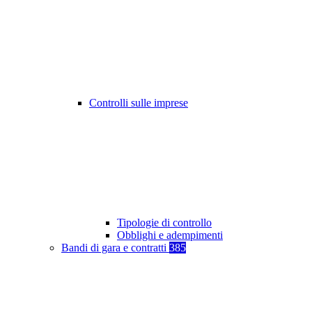
Controlli sulle imprese
Tipologie di controllo
Obblighi e adempimenti
Bandi di gara e contratti
385