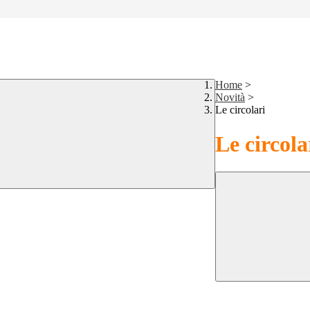
Home
>
Novità
>
Le circolari
Le circola