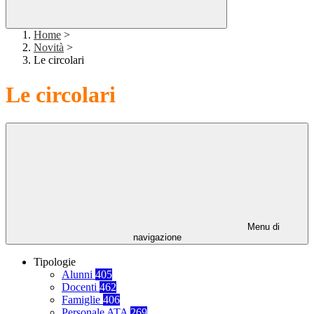
Home
>
Novità
>
Le circolari
Le circolari
Menu di
navigazione
Tipologie
Alunni
405
Docenti
462
Famiglie
406
Personale ATA
269