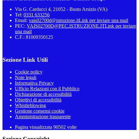
Via G. Carducci 4, 21052 - Busto Arsizio (VA)
Tel:
0331 633256
Email:
vais02700d@istruzione.it
Link per inviare una mail
PEC:
VAIS02700D@PEC.ISTRUZIONE.IT
Link per inviare
una mail
C.F.: 81009350125
Sezione Link Utili
Cookie policy
Note legali
Informativa Privacy
Ufficio Relazioni con il Pubblico
Dichiarazione di accessibilità
Obiettivi di accessibilità
Whistleblowing
Gestione consensi cookie
Amministrazione trasparente
Pagina visualizzata
90502
volte
Sezione Copyright