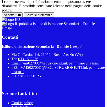
I cookie necessari per il funzionamento non possono essere
disabilitati. È possibile consultare l'elenco nella pagina della cookie
policy.
Accetta tutti
Salva le preferenze
Istituto di Istruzione Secondaria “Daniele
Crespi”
Contatti
Istituto di Istruzione Secondaria “Daniele Crespi”
Via G. Carducci 4, 21052 - Busto Arsizio (VA)
Tel:
0331 633256
Email:
vais02700d@istruzione.it
Link per inviare una mail
PEC:
VAIS02700D@PEC.ISTRUZIONE.IT
Link per inviare
una mail
C.F.: 81009350125
Sezione Link Utili
Cookie policy