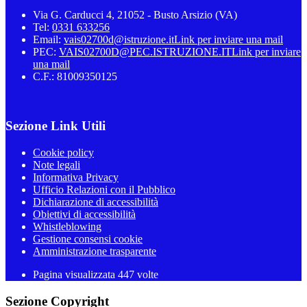
Via G. Carducci 4, 21052 - Busto Arsizio (VA)
Tel:
0331 633256
Email:
vais02700d@istruzione.it
Link per inviare una mail
PEC:
VAIS02700D@PEC.ISTRUZIONE.IT
Link per inviare
una mail
C.F.: 81009350125
Sezione Link Utili
Cookie policy
Note legali
Informativa Privacy
Ufficio Relazioni con il Pubblico
Dichiarazione di accessibilità
Obiettivi di accessibilità
Whistleblowing
Gestione consensi cookie
Amministrazione trasparente
Pagina visualizzata
447
volte
Sezione Copyright