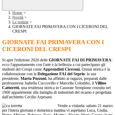
Home
>
Novità
>
Le notizie
>
GIORNATE FAI PRIMAVERA CON I CICERONI DEL
CRESPI
GIORNATE FAI PRIMAVERA CON I
CICERONI DEL CRESPI
Si apre l'edizione 2026 delle
GIORNATE FAI DI PRIMAVERA
:
ecco l'appuntamento con l'arte e la bellezza a cui partecipano gli
studenti del Crespi come
Apprendisti Ciceroni.
Ormai storica è la
collaborazione con la
Delegazione FAI del Seprio
: la sua
presidente,
Marta Pozzoni
, ha affidato ai ragazzi, preparati dalle
professoresse Isabella Cuccovillo e Marcella Colombo, il
Villino
Cattoretti
, una residenza storica in Casorate Sempione cosruita nel
1900 appartenente alla famiglia di industriali del ricamo e progettata
dall'architetto Cecilio Arpesani.
Venite a visitarla: sabato 21 marzo
per l'intera giornata e domenica mattina vi aspettano Luca, Giulia,
Pietro, Miriam, Rebecca, Ilaria, Martina, Nicole, Maria Grazia, le tre