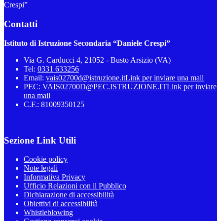
Crespi”
Contatti
Istituto di Istruzione Secondaria “Daniele Crespi”
Via G. Carducci 4, 21052 - Busto Arsizio (VA)
Tel:
0331 633256
Email:
vais02700d@istruzione.it
Link per inviare una mail
PEC:
VAIS02700D@PEC.ISTRUZIONE.IT
Link per inviare
una mail
C.F.: 81009350125
Sezione Link Utili
Cookie policy
Note legali
Informativa Privacy
Ufficio Relazioni con il Pubblico
Dichiarazione di accessibilità
Obiettivi di accessibilità
Whistleblowing