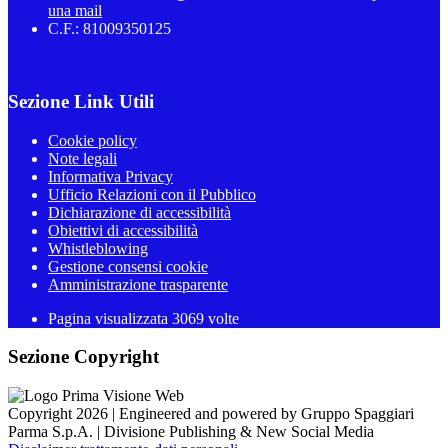
una mail
C.F.: 81009350125
Sezione Link Utili
Cookie policy
Note legali
Informativa Privacy
Ufficio Relazioni con il Pubblico
Dichiarazione di accessibilità
Obiettivi di accessibilità
Whistleblowing
Gestione consensi cookie
Amministrazione trasparente
Pagina visualizzata
3069
volte
Sezione Copyright
Copyright 2026 | Engineered and powered by Gruppo Spaggiari
Parma S.p.A. | Divisione Publishing & New Social Media