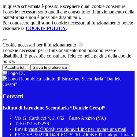
In questa schermata è possibile scegliere quali cookie consentire.
I cookie necessari sono quelli che consentono il funzionamento della
piattaforma e non è possibile disabilitarli.
Per conoscere quali sono i cookie necessari al funzionamento potete
visionare la
COOKIE POLICY
.
Cookie necessari per il funzionamento
I cookie necessari per il funzionamento non possono essere
disabilitati. È possibile consultare l'elenco nella pagina della cookie
policy.
Accetta tutti
Salva le preferenze
Istituto di Istruzione Secondaria “Daniele
Crespi”
Contatti
Istituto di Istruzione Secondaria “Daniele Crespi”
Via G. Carducci 4, 21052 - Busto Arsizio (VA)
Tel:
0331 633256
Email:
vais02700d@istruzione.it
Link per inviare una mail
PEC:
VAIS02700D@PEC.ISTRUZIONE.IT
Link per inviare