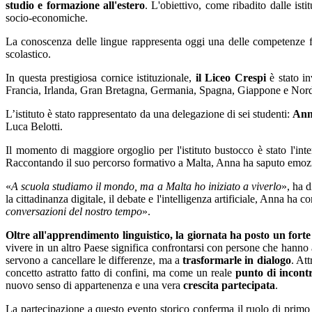
studio e formazione all'estero
. L'obiettivo, come ribadito dalle ist
socio-economiche.
La conoscenza delle lingue rappresenta oggi una delle competenze fo
scolastico.
In questa prestigiosa cornice istituzionale,
il Liceo Crespi
è stato in
Francia, Irlanda, Gran Bretagna, Germania, Spagna, Giappone e Nor
L’istituto è stato rappresentato da una delegazione di sei studenti:
Ann
Luca Belotti.
Il momento di maggiore orgoglio per l'istituto bustocco è stato l'int
Raccontando il suo percorso formativo a Malta, Anna ha saputo emoziona
«
A scuola studiamo il mondo, ma a Malta ho iniziato a viverlo
», ha d
la cittadinanza digitale, il debate e l'intelligenza artificiale, Anna ha
conversazioni del nostro tempo
».
Oltre all'apprendimento linguistico, la giornata ha posto un fort
vivere in un altro Paese significa confrontarsi con persone che hanno ab
servono a cancellare le differenze, ma a
trasformarle in dialogo
. At
concetto astratto fatto di confini, ma come un reale
punto di incontr
nuovo senso di appartenenza e una vera
crescita partecipata
.
La partecipazione a questo evento storico conferma il ruolo di primo 