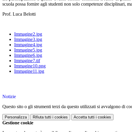
scuola possa fornire agli studenti non solo competenze disciplinari, m
Prof. Luca Belotti
Immagine2.jpg
Immagine3.jpg
Immagine4.jpg
Immagine5.jpg
Immagine6.jpg
Immagine7.tif
Immagine10.png
Immagine11.jpg
Notizie
Questo sito o gli strumenti terzi da questo utilizzati si avvalgono di coo
Personalizza
Rifiuta tutti
i cookies
Accetta tutti
i cookies
Gestione cookie