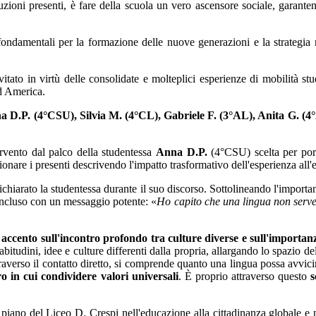
ituzioni presenti, è fare della scuola un vero ascensore sociale, garante
ndamentali per la formazione delle nuove generazioni e la strategia n
vitato
in virtù delle consolidate e molteplici esperienze di mobilità st
d America.
a D.P. (4°CSU), Silvia M. (4°CL), Gabriele F. (3°AL), Anita G. (4
ervento dal palco della studentessa
Anna D.P.
(4°CSU) scelta per porta
re i presenti descrivendo l'impatto trasformativo dell'esperienza all'e
ichiarato la studentessa durante il suo discorso. Sottolineando l'import
 concluso con un messaggio potente: «
Ho capito che una lingua non serve 
e accento sull'incontro profondo tra culture diverse e sull'importa
itudini, idee e culture differenti dalla propria, allargando lo spazio de
traverso il contatto diretto, si comprende quanto una lingua possa avv
o in cui condividere valori universali
. È proprio attraverso questo
s
piano del Liceo D. Crespi nell'educazione alla cittadinanza globale e n