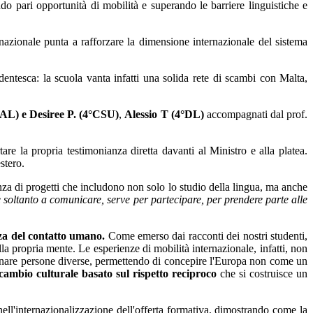
ndo pari opportunità di mobilità e superando le barriere linguistiche e
azionale punta a rafforzare la dimensione internazionale del sistema
udentesca: la scuola vanta infatti una solida rete di scambi con Malta,
°AL) e Desiree P. (4°CSU)
,
Alessio T (4°DL)
accompagnati dal prof.
re la propria testimonianza diretta davanti al Ministro e alla platea.
stero.
anza di progetti che includono non solo lo studio della lingua, ma anche
soltanto a comunicare, serve per partecipare, per prendere parte alle
nza del contatto umano.
Come emerso dai racconti dei nostri studenti,
lla propria mente. Le esperienze di mobilità internazionale, infatti, non
icinare persone diverse, permettendo di concepire l'Europa non come un
cambio culturale basato sul rispetto reciproco
che si costruisce un
ell'internazionalizzazione dell'offerta formativa, dimostrando come la