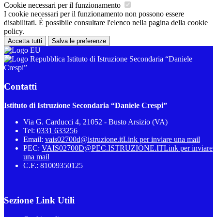
Cookie necessari per il funzionamento
I cookie necessari per il funzionamento non possono essere
disabilitati. È possibile consultare l'elenco nella pagina della cookie
policy.
Accetta tutti
Salva le preferenze
Istituto di Istruzione Secondaria “Daniele
Crespi”
Contatti
Istituto di Istruzione Secondaria “Daniele Crespi”
Via G. Carducci 4, 21052 - Busto Arsizio (VA)
Tel:
0331 633256
Email:
vais02700d@istruzione.it
Link per inviare una mail
PEC:
VAIS02700D@PEC.ISTRUZIONE.IT
Link per inviare
una mail
C.F.: 81009350125
Sezione Link Utili