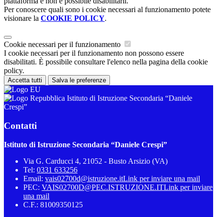
piattaforma e non è possibile disabilitarli.
Per conoscere quali sono i cookie necessari al funzionamento potete
visionare la
COOKIE POLICY
.
Cookie necessari per il funzionamento
I cookie necessari per il funzionamento non possono essere
disabilitati. È possibile consultare l'elenco nella pagina della cookie
policy.
Accetta tutti
Salva le preferenze
Istituto di Istruzione Secondaria “Daniele
Crespi”
Contatti
Istituto di Istruzione Secondaria “Daniele Crespi”
Via G. Carducci 4, 21052 - Busto Arsizio (VA)
Tel:
0331 633256
Email:
vais02700d@istruzione.it
Link per inviare una mail
PEC:
VAIS02700D@PEC.ISTRUZIONE.IT
Link per inviare
una mail
C.F.: 81009350125