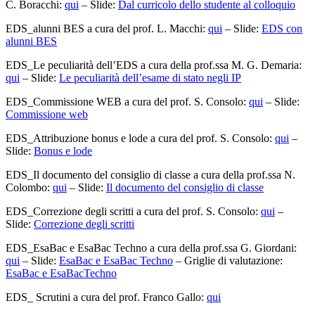
C. Boracchi:
qui
– Slide:
Dal curricolo dello studente al colloquio
EDS_alunni BES a cura del prof. L. Macchi:
qui
– Slide:
EDS con
alunni BES
EDS_Le peculiarità dell’EDS a cura della prof.ssa M. G. Demaria:
qui
– Slide:
Le peculiarità dell’esame di stato negli IP
EDS_Commissione WEB a cura del prof. S. Consolo:
qui
– Slide:
Commissione web
EDS_Attribuzione bonus e lode a cura del prof. S. Consolo:
qui
–
Slide:
Bonus e lode
EDS_Il documento del consiglio di classe a cura della prof.ssa N.
Colombo:
qui
– Slide:
Il documento del consiglio di classe
EDS_Correzione degli scritti a cura del prof. S. Consolo:
qui
–
Slide:
Correzione degli scritti
EDS_EsaBac e EsaBac Techno a cura della prof.ssa G. Giordani:
qui
– Slide:
EsaBac e EsaBac Techno
– Griglie di valutazione:
EsaBac e EsaBacTechno
EDS_ Scrutini a cura del prof. Franco Gallo:
qui