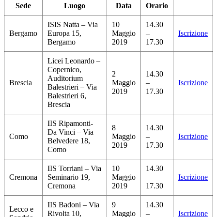
Sede
Luogo
Data
Orario
ISIS Natta – Via
10
14.30
Bergamo
Europa 15,
Maggio
–
Iscrizione
Bergamo
2019
17.30
Licei Leonardo –
Copernico,
2
14.30
Auditorium
Brescia
Maggio
–
Iscrizione
Balestrieri – Via
2019
17.30
Balestrieri 6,
Brescia
IIS Ripamonti-
8
14.30
Da Vinci – Via
Como
Maggio
–
Iscrizione
Belvedere 18,
2019
17.30
Como
IIS Torriani – Via
10
14.30
Cremona
Seminario 19,
Maggio
–
Iscrizione
Cremona
2019
17.30
IIS Badoni – Via
9
14.30
Lecco e
Rivolta 10,
Maggio
–
Iscrizione