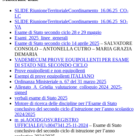
SLIDE RiunioneTerritorialeCoordinamento_16.06.25_CO-
LC
SLIDE RiunioneTerritorialeCoordinamento_16.06.25_SO-
VA
Esame di Stato secondo ciclo 28 e 29 maggio
Esami_2025_linee_generali
Esame di Stato secondo ciclo 14 aprile 2025
– SALVATORE
CONSOLO – ANTONELLA CUTRO – MARIA GRAZIA
DEMARIA
VADEMECUM PROVE EQUIPOLLENTI PER ESAME
DI STATO NEL SECONDO CICLO
Prove equipollenti e non equipollenti
Esempi di prove equipollenti ITALIANO
Ordinanza Ministeriale n. 67 del 31 marzo 2025
Allegato_A_Griglia_valutazione_colloquio 2024_2025-
signed
verbali esame di Stato 2025
Motore di ricerca delle discipline per l’Esame di Stato
conclusivo del secondo ciclo d’istruzione per l’anno scolastico
2024/2025
m_pi.AOODGOSV.REGISTRO
UFFICIALE(U).0047341.25-11-2024
– Esame di Stato
conclusivo del secondo ciclo di istruzione per l’anno