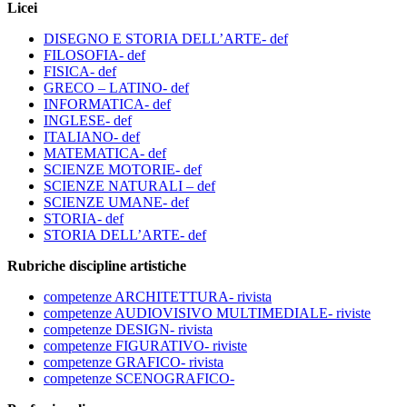
Licei
DISEGNO E STORIA DELL’ARTE- def
FILOSOFIA- def
FISICA- def
GRECO – LATINO- def
INFORMATICA- def
INGLESE- def
ITALIANO- def
MATEMATICA- def
SCIENZE MOTORIE- def
SCIENZE NATURALI – def
SCIENZE UMANE- def
STORIA- def
STORIA DELL’ARTE- def
Rubriche discipline artistiche
competenze ARCHITETTURA- rivista
competenze AUDIOVISIVO MULTIMEDIALE- riviste
competenze DESIGN- rivista
competenze FIGURATIVO- riviste
competenze GRAFICO- rivista
competenze SCENOGRAFICO-