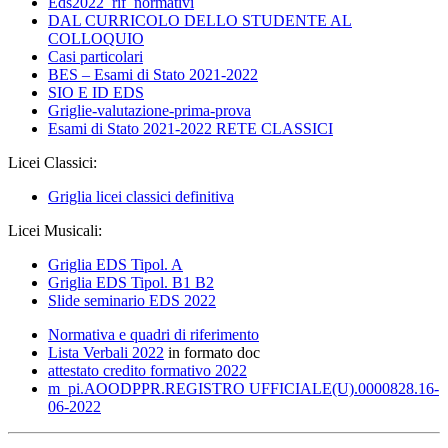
Eds2022_rif_normativi
DAL CURRICOLO DELLO STUDENTE AL
COLLOQUIO
Casi particolari
BES – Esami di Stato 2021-2022
SIO E ID EDS
Griglie-valutazione-prima-prova
Esami di Stato 2021-2022 RETE CLASSICI
Licei Classici:
Griglia licei classici definitiva
Licei Musicali:
Griglia EDS Tipol. A
Griglia EDS Tipol. B1 B2
Slide seminario EDS 2022
Normativa e quadri di riferimento
Lista Verbali 2022
in formato doc
attestato credito formativo 2022
m_pi.AOODPPR.REGISTRO UFFICIALE(U).0000828.16-
06-2022