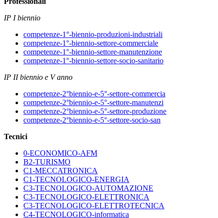
Professionali
IP I biennio
competenze-1°-biennio-produzioni-industriali
competenze-1°-biennio-settore-commerciale
competenze-1°-biennio-settore-manutenzione
competenze-1°-biennio-settore-socio-sanitario
IP II biennio e V anno
competenze-2°biennio-e-5°-settore-commercia
competenze-2°biennio-e-5°-settore-manutenzi
competenze-2°biennio-e-5°-settore-produzione
competenze-2°biennio-e-5°-settore-socio-san
Tecnici
0-ECONOMICO-AFM
B2-TURISMO
C1-MECCATRONICA
C1-TECNOLOGICO-ENERGIA
C3-TECNOLOGICO-AUTOMAZIONE
C3-TECNOLOGICO-ELETTRONICA
C3-TECNOLOGICO-ELETTROTECNICA
C4-TECNOLOGICO-informatica