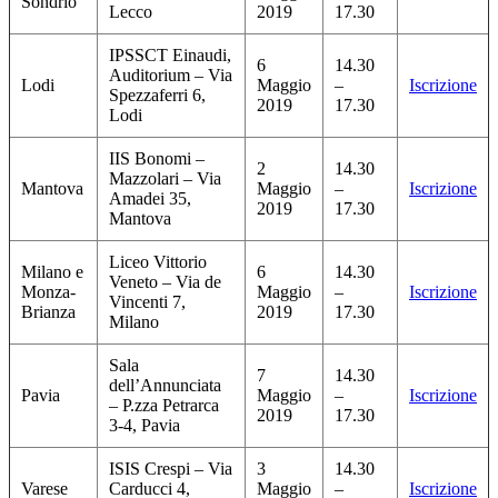
Sondrio
Lecco
2019
17.30
IPSSCT Einaudi,
6
14.30
Auditorium – Via
Lodi
Maggio
–
Iscrizione
Spezzaferri 6,
2019
17.30
Lodi
IIS Bonomi –
2
14.30
Mazzolari – Via
Mantova
Maggio
–
Iscrizione
Amadei 35,
2019
17.30
Mantova
Liceo Vittorio
Milano e
6
14.30
Veneto – Via de
Monza-
Maggio
–
Iscrizione
Vincenti 7,
Brianza
2019
17.30
Milano
Sala
7
14.30
dell’Annunciata
Pavia
Maggio
–
Iscrizione
– P.zza Petrarca
2019
17.30
3-4, Pavia
ISIS Crespi – Via
3
14.30
Varese
Carducci 4,
Maggio
–
Iscrizione