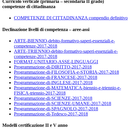
Curricolo verticale (primaria – secondaria II grado)
competenze di cittadinanza
COMPETENZE DI CITTADINANZA compendio definitivo
Declinazione livelli di competenza – aree-assi
ARTE-BIENNIO-debito-formativo-saperi-essenziali-e-
competenze-2017-2018
ARTE-TRIENNIO-debito-formativo-saperi-essenziali-e-
competenze-2017-2018
FORMAT-UNITARIO-ASSE-LINGUAGGI
Programmazione-di-DIRITTO-2017-2018
Programmazione-di-FILOSOFIA-e-STORIA-2017-2018
Programmazione-di-FRANCESE-2017-2018
Programmazione-di-INGLESE-2017-2018
Programmazione-di-MATEMATICA-biennio-e-triennio-e-
FISICA-triennio-2017-2018
Programmazione-di-SCIENZE-2017-2018
Programmazione-di-SCIENZE-UMANE-2017-2018
Programmazione-di-SPAGNOLO-2017-2018
Programmazione-di-Tedesco-2017-2018
Modelli certificazione II e V anno