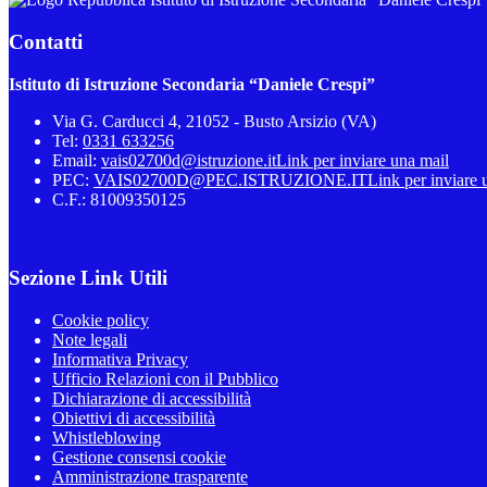
Contatti
Istituto di Istruzione Secondaria “Daniele Crespi”
Via G. Carducci 4, 21052 - Busto Arsizio (VA)
Tel:
0331 633256
Email:
vais02700d@istruzione.it
Link per inviare una mail
PEC:
VAIS02700D@PEC.ISTRUZIONE.IT
Link per inviare 
C.F.: 81009350125
Sezione Link Utili
Cookie policy
Note legali
Informativa Privacy
Ufficio Relazioni con il Pubblico
Dichiarazione di accessibilità
Obiettivi di accessibilità
Whistleblowing
Gestione consensi cookie
Amministrazione trasparente