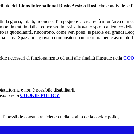
ributo del
Lions International Busto Arsizio Host
, che condivide le fi
utti: la giuria, infatti, riconosce l’impegno e la creatività in un’area di n
omponimenti inviati al concorso. In essi si trova lo spirito autentico de
ro la quotidianità, rincorrono, come veri poeti, le parole dei grandi Le
aria Luisa Spaziani: i giovani compositori hanno sicuramente ascoltato l
kie necessari al funzionamento ed utili alle finalità illustrate nella
COO
attaforma e non è possibile disabilitarli.
isionare la
COOKIE POLICY
.
 È possibile consultare l'elenco nella pagina della cookie policy.
”