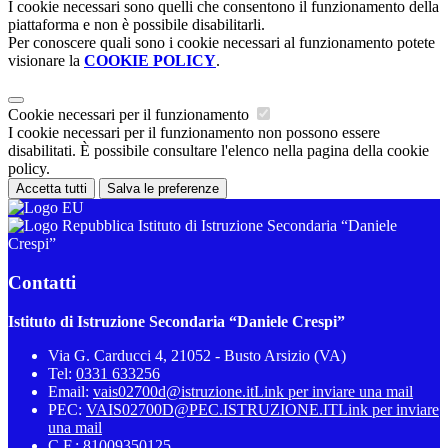
I cookie necessari sono quelli che consentono il funzionamento della
piattaforma e non è possibile disabilitarli.
Per conoscere quali sono i cookie necessari al funzionamento potete
visionare la
COOKIE POLICY
.
Cookie necessari per il funzionamento
I cookie necessari per il funzionamento non possono essere
disabilitati. È possibile consultare l'elenco nella pagina della cookie
policy.
Accetta tutti
Salva le preferenze
Istituto di Istruzione Secondaria “Daniele
Crespi”
Contatti
Istituto di Istruzione Secondaria “Daniele Crespi”
Via G. Carducci 4, 21052 - Busto Arsizio (VA)
Tel:
0331 633256
Email:
vais02700d@istruzione.it
Link per inviare una mail
PEC:
VAIS02700D@PEC.ISTRUZIONE.IT
Link per inviare
una mail
C.F.: 81009350125