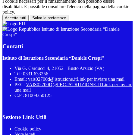
I cookie necessari per il funzionamento non possono essere
disabilitati. È possibile consultare l'elenco nella pagina della cookie
policy.
Accetta tutti
Salva le preferenze
Istituto di Istruzione Secondaria “Daniele
Crespi”
Contatti
Istituto di Istruzione Secondaria “Daniele Crespi”
Via G. Carducci 4, 21052 - Busto Arsizio (VA)
Tel:
0331 633256
Email:
vais02700d@istruzione.it
Link per inviare una mail
PEC:
VAIS02700D@PEC.ISTRUZIONE.IT
Link per inviare
una mail
C.F.: 81009350125
Sezione Link Utili
Cookie policy
Note legali