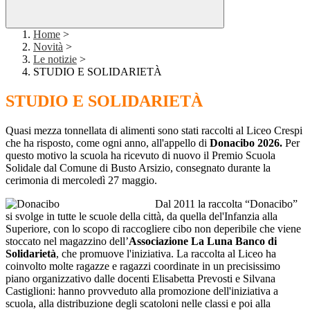
Home
>
Novità
>
Le notizie
>
STUDIO E SOLIDARIETÀ
STUDIO E SOLIDARIETÀ
Quasi mezza tonnellata di alimenti sono stati raccolti al Liceo Crespi
che ha risposto, come ogni anno, all'appello di
Donacibo 2026.
Per
questo motivo la scuola ha ricevuto di nuovo il Premio Scuola
Solidale dal Comune di Busto Arsizio, consegnato durante la
cerimonia di mercoledì 27 maggio.
Dal 2011 la raccolta “Donacibo”
si svolge in tutte le scuole della città, da quella del'Infanzia alla
Superiore, con lo scopo di raccogliere cibo non deperibile che viene
stoccato nel magazzino dell’
Associazione La Luna Banco di
Solidarietà
, che promuove l'iniziativa. La raccolta al Liceo ha
coinvolto molte ragazze e ragazzi coordinate in un precisissimo
piano organizzativo dalle docenti Elisabetta Prevosti e Silvana
Castiglioni: hanno provveduto alla promozione dell'iniziativa a
scuola, alla distribuzione degli scatoloni nelle classi e poi alla