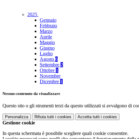
2025
Gennaio
Febbraio
Marzo
Aprile
Maggio
Giugno
Luglio
Agosto
6
Settembre
2
Ottobre
1
Novembre
Dicembre
1
Nessun contenuto da visualizzare
Questo sito o gli strumenti terzi da questo utilizzati si avvalgono di coo
Personalizza
Rifiuta tutti
i cookies
Accetta tutti
i cookies
Gestione cookie
In questa schermata è possibile scegliere quali cookie consentire.
I cookie necessari sono quelli che consentono il funzionamento della pi