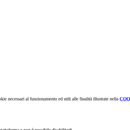
kie necessari al funzionamento ed utili alle finalità illustrate nella
COO
attaforma e non è possibile disabilitarli.