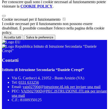
Per conoscere quali sono i cookie necessari al funzionamento potete
visionare la
COOKIE POLICY
.
Cookie necessari per il funzionamento
I cookie necessari per il funzionamento non possono essere
disabilitati. È possibile consultare l'elenco nella pagina della cookie
policy.
Accetta tutti
Salva le preferenze
Istituto di Istruzione Secondaria “Daniele
Crespi”
Contatti
Istituto di Istruzione Secondaria “Daniele Crespi”
Via G. Carducci 4, 21052 - Busto Arsizio (VA)
Tel:
0331 633256
Email:
vais02700d@istruzione.it
Link per inviare una mail
PEC:
VAIS02700D@PEC.ISTRUZIONE.IT
Link per inviare
una mail
C.F.: 81009350125